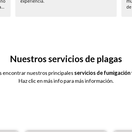
 no
experiencia.
mu
a
de
de
qu
pr
bi
re
Nuestros servicios de plagas
ás encontrar nuestros principales
servicios de fumigación
Haz clic en más info para más información.