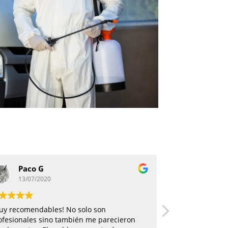
Paco G
David 
13/07/2020
01/07/20
uy recomendables! No solo son
Han desinfectad
ofesionales sino también me parecieron
coronavirus. Em