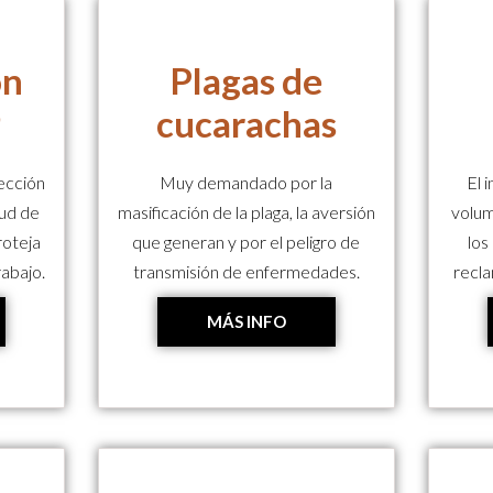
ón
Plagas de
9
cucarachas
fección
Muy demandado por la
El 
lud de
masificación de la plaga, la aversión
volum
roteja
que generan y por el peligro de
los
rabajo.
transmisión de enfermedades.
recla
MÁS INFO