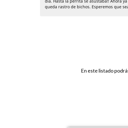
día. Hasta la perrita se asustaba!! Ahora ya
queda rastro de bichos. Esperemos que se
por mucho tiempo.
En este listado podr