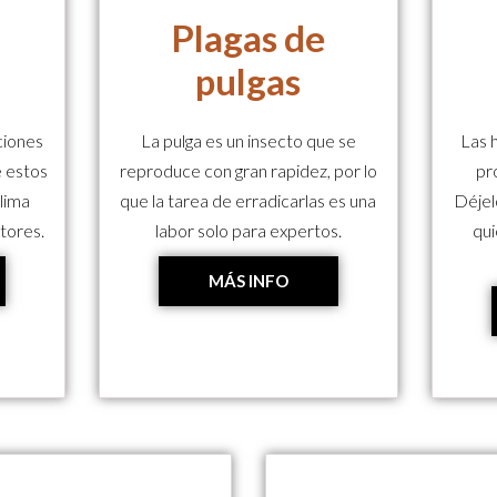
Plagas de
pulgas
ciones
La pulga es un insecto que se
Las 
e estos
reproduce con gran rapidez, por lo
pr
clima
que la tarea de erradicarlas es una
Déjel
ctores.
labor solo para expertos.
qui
MÁS INFO